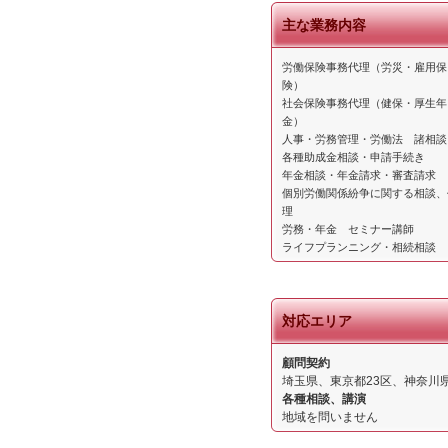
主な業務内容
労働保険事務代理（労災・雇用保
険）
社会保険事務代理（健保・厚生年
金）
人事・労務管理・労働法 諸相談
各種助成金相談・申請手続き
年金相談・年金請求・審査請求
個別労働関係紛争に関する相談、
理
労務・年金 セミナー講師
ライフプランニング・相続相談
対応エリア
顧問契約
埼玉県、東京都23区、神奈川
各種相談、講演
地域を問いません