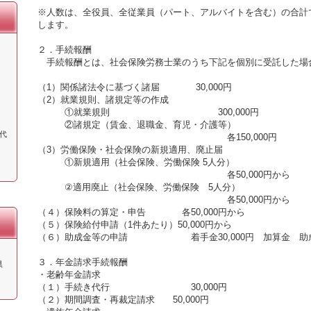
※人数は、全役員、全従業員（パート、アルバイトを含む）の合計
します。
２．手続報酬
手続報酬とは、社会保険労務士業のうち下記を個別に受託した場
（1）関係諸法令に基づく諸届 30,000円
（2）就業規則、諸規定等の作成
①就業規則 300,000円
②諸規定（賃金、退職金、育児・介護等）
代
各150,000円
（3）労働保険・社会保険の新規適用、廃止届
①新規適用（社会保険、労働保険 5人分）
各50,000円から
②適用廃止（社会保険、労働保険 5人分）
各50,000円から
（４）保険料の算定・申告 各50,000円から
（５）保険給付申請（1件あたり）50,000円から
（６）助成金等の申請 着手金30,000円 加算金 助成
３．年金請求手続報酬
県
・老齢年金請求
（１）手続き代行 30,000円
（２）期間調査・再裁定請求 50,000円