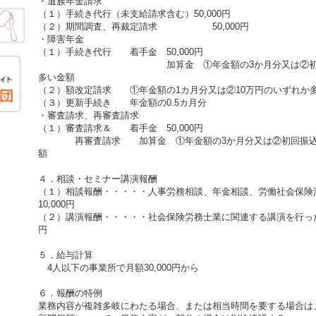
・遺族年金請求
（１）手続き代行（未支給請求含む）50,000円
（２）期間調査、再裁定請求 50,000円
・障害年金
（１）手続き代行 着手金 50,000円
加算金 ①年金額の3か月分又は②初回振込額
多い金額
（２）額改定請求 ①年金額の1カ月分又は②10万円のいずれか
（３）更新手続き 年金額の0.5カ月分
・審査請求、再審査請求
（１）審査請求＆ 着手金 50,000円
再審査請求 加算金 ①年金額の3か月分又は②初回振込額
額
４．相談・セミナー講演報酬
（１）相談報酬・・・・・人事労務相談、年金相談、労働社会保険
10,000円
（２）講演報酬・・・・・社会保険労務士業に関連する講演を行った場
円
５．給与計算
4人以下の事業所で月額30,000円から
６．報酬の特例
業務内容が複雑多岐にわたる場合、または相当時間を要する場合は