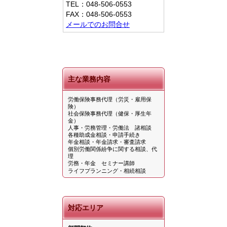
TEL：048-506-0553
FAX：048-506-0553
メールでのお問合せ
主な業務内容
労働保険事務代理（労災・雇用保
険）
社会保険事務代理（健保・厚生年
金）
人事・労務管理・労働法 諸相談
各種助成金相談・申請手続き
年金相談・年金請求・審査請求
個別労働関係紛争に関する相談、代
理
労務・年金 セミナー講師
ライフプランニング・相続相談
対応エリア